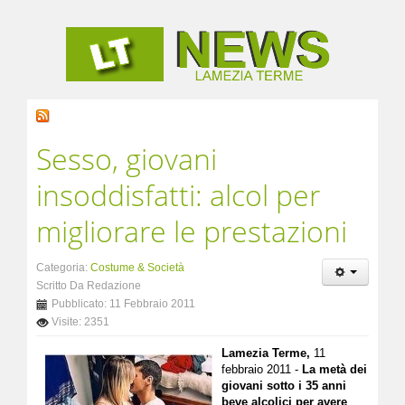
Sesso, giovani
insoddisfatti: alcol per
migliorare le prestazioni
Categoria:
Costume & Società
Scritto Da Redazione
Pubblicato: 11 Febbraio 2011
Visite: 2351
Lamezia Terme,
11
febbraio 2011 -
La metà dei
giovani sotto i 35 anni
beve alcolici per avere