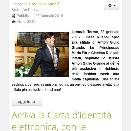
Categoria:
Costume & Società
Scritto Da Redazione
Pubblicato: 28 Gennaio 2016
Visite: 2545
Lamezia Terme
, 28 gennaio
2016 -
Casa Ruspoli apre
alla sfilata di Anton Giulio
Grande. Le Principesse
Maria Pia e Giacinta Ruspoli,
infatti, ospitano lo stilista
Anton Giulio Grande al défilé
più esclusivo e richiesto
della fashion week alta
moda capitolina
. Una sfilata
esclusiva per pochissimi privilegiati, un privilegio essere invitati alla
sfilata più esclusiva che si può!
Leggi tutto...
Arriva la Carta d'identità
elettronica, con le