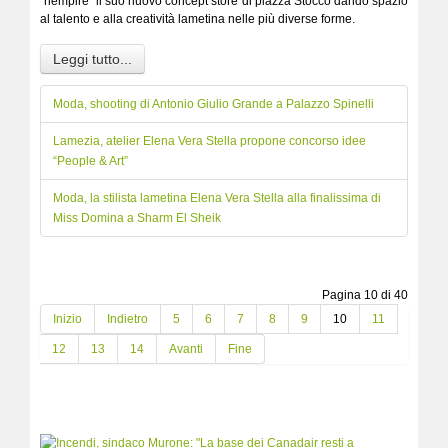
“riempire” il suo nuovo concept store di piazza Stocco dando spazio
al talento e alla creatività lametina nelle più diverse forme.
Leggi tutto...
Moda, shooting di Antonio Giulio Grande a Palazzo Spinelli
Lamezia, atelier Elena Vera Stella propone concorso idee
“People & Art”
Moda, la stilista lametina Elena Vera Stella alla finalissima di
Miss Domina a Sharm El Sheik
Pagina 10 di 40
Inizio
Indietro
5
6
7
8
9
10
11
12
13
14
Avanti
Fine