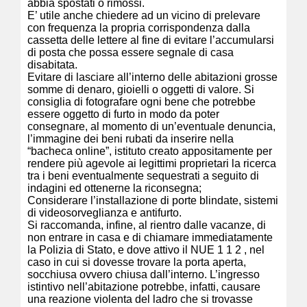
abbia spostati o rimossi.
E’ utile anche chiedere ad un vicino di prelevare
con frequenza la propria corrispondenza dalla
cassetta delle lettere al fine di evitare l’accumularsi
di posta che possa essere segnale di casa
disabitata.
Evitare di lasciare all’interno delle abitazioni grosse
somme di denaro, gioielli o oggetti di valore. Si
consiglia di fotografare ogni bene che potrebbe
essere oggetto di furto in modo da poter
consegnare, al momento di un’eventuale denuncia,
l’immagine dei beni rubati da inserire nella
“bacheca online”, istituto creato appositamente per
rendere più agevole ai legittimi proprietari la ricerca
tra i beni eventualmente sequestrati a seguito di
indagini ed ottenerne la riconsegna;
Considerare l’installazione di porte blindate, sistemi
di videosorveglianza e antifurto.
Si raccomanda, infine, al rientro dalle vacanze, di
non entrare in casa e di chiamare immediatamente
la Polizia di Stato, e dove attivo il NUE 1 1 2 , nel
caso in cui si dovesse trovare la porta aperta,
socchiusa ovvero chiusa dall’interno. L’ingresso
istintivo nell’abitazione potrebbe, infatti, causare
una reazione violenta del ladro che si trovasse