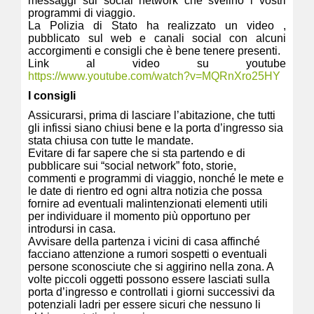
messaggi sui social network che svelino i vostri
programmi di viaggio.
La Polizia di Stato ha realizzato un video ,
pubblicato sul web e canali social con alcuni
accorgimenti e consigli che è bene tenere presenti.
Link al video su youtube
https://www.youtube.com/watch?v=MQRnXro25HY
I consigli
Assicurarsi, prima di lasciare l’abitazione, che tutti
gli infissi siano chiusi bene e la porta d’ingresso sia
stata chiusa con tutte le mandate.
Evitare di far sapere che si sta partendo e di
pubblicare sui “social network” foto, storie,
commenti e programmi di viaggio, nonché le mete e
le date di rientro ed ogni altra notizia che possa
fornire ad eventuali malintenzionati elementi utili
per individuare il momento più opportuno per
introdursi in casa.
Avvisare della partenza i vicini di casa affinché
facciano attenzione a rumori sospetti o eventuali
persone sconosciute che si aggirino nella zona. A
volte piccoli oggetti possono essere lasciati sulla
porta d’ingresso e controllati i giorni successivi da
potenziali ladri per essere sicuri che nessuno li