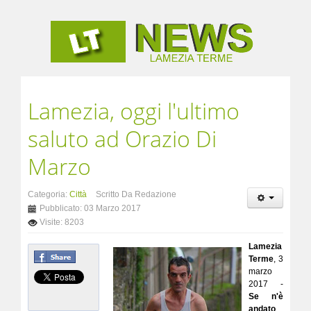
Lamezia, oggi l'ultimo
saluto ad Orazio Di
Marzo
Categoria:
Città
Scritto Da Redazione
Pubblicato: 03 Marzo 2017
Visite: 8203
Lamezia
Terme
, 3
marzo
2017 -
Se n'è
andato