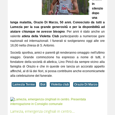
in
silenzio
dopo
una
lunga malattia, Orazio Di Marzo, 50 anni. Conosciuto da tutti a
Lamezia per la sua grande generosità e per la disponibilità ad
aiutare chiunque ne avesse bisogno
. Per anni è stato anche un
valente
atleta della Violetta Club
partecipando a numerose gare
nazionali ed internazionali. I funerali si svolgeranno oggi alle ore
16,00 nella chiesa di S. Antonio.
Società sportiva, amici e parenti gli renderanno omaggio nell'ultimo
viaggio. Grande commozione ha espresso a nome di tutti, il
fondatore della società di atletica, Lino Piricò da sempre vicino alla
famiglia di Orazio e che in queste ore lancia un accorato appello
affinché, al di là dei fiori, si possa contribuire anche economicamete
alla celebrazione del funerale.
Lamezia Terme
Bot
Violetta club
Orazio Di Marzo
Lamezia, emergenza cinghiali in centro....