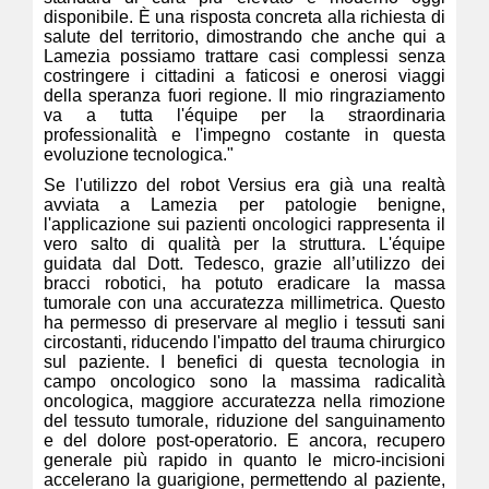
disponibile. È una risposta concreta alla richiesta di
salute del territorio, dimostrando che anche qui a
Lamezia possiamo trattare casi complessi senza
costringere i cittadini a faticosi e onerosi viaggi
della speranza fuori regione. Il mio ringraziamento
va a tutta l'équipe per la straordinaria
professionalità e l'impegno costante in questa
evoluzione tecnologica."
Se l'utilizzo del robot Versius era già una realtà
avviata a Lamezia per patologie benigne,
l'applicazione sui pazienti oncologici rappresenta il
vero salto di qualità per la struttura. L'équipe
guidata dal Dott. Tedesco, grazie all’utilizzo dei
bracci robotici, ha potuto eradicare la massa
tumorale con una accuratezza millimetrica. Questo
ha permesso di preservare al meglio i tessuti sani
circostanti, riducendo l'impatto del trauma chirurgico
sul paziente. I benefici di questa tecnologia in
campo oncologico sono la massima radicalità
oncologica, maggiore accuratezza nella rimozione
del tessuto tumorale, riduzione del sanguinamento
e del dolore post-operatorio. E ancora, recupero
generale più rapido in quanto le micro-incisioni
accelerano la guarigione, permettendo al paziente,