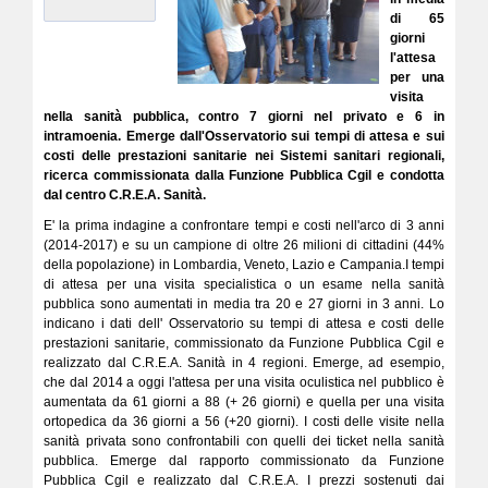
di 65
giorni
l'attesa
per una
visita
nella sanità pubblica, contro 7 giorni nel privato e 6 in
intramoenia. Emerge dall'Osservatorio sui tempi di attesa e sui
costi delle prestazioni sanitarie nei Sistemi sanitari regionali,
ricerca commissionata dalla Funzione Pubblica Cgil e condotta
dal centro C.R.E.A. Sanità.
E' la prima indagine a confrontare tempi e costi nell'arco di 3 anni
(2014-2017) e su un campione di oltre 26 milioni di cittadini (44%
della popolazione) in Lombardia, Veneto, Lazio e Campania.I tempi
di attesa per una visita specialistica o un esame nella sanità
pubblica sono aumentati in media tra 20 e 27 giorni in 3 anni. Lo
indicano i dati dell' Osservatorio su tempi di attesa e costi delle
prestazioni sanitarie, commissionato da Funzione Pubblica Cgil e
realizzato dal C.R.E.A. Sanità in 4 regioni. Emerge, ad esempio,
che dal 2014 a oggi l'attesa per una visita oculistica nel pubblico è
aumentata da 61 giorni a 88 (+ 26 giorni) e quella per una visita
ortopedica da 36 giorni a 56 (+20 giorni). I costi delle visite nella
sanità privata sono confrontabili con quelli dei ticket nella sanità
pubblica. Emerge dal rapporto commissionato da Funzione
Pubblica Cgil e realizzato dal C.R.E.A. I prezzi sostenuti dai