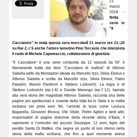
21
marzo
2018 -
Nella
serie tv
"Il
Cacciatore" in onda questa sera mercoledì 21 marzo ore 21:,20
su Rai 2, c'è anche l'attore lametino Pino Torcasio che interpreta
il ruolo di Michele Capomaccio, collaboratore di giustizia
.
“Il Cacciatore" è una serie composta da 12 episodi da 50’ è
liberamente tratta dal libro “Cacciatore di mafiosi” di Alfonso
Sabella edito da Mondadori ideata da Marcello Izzo, Silvia Ebreul e
Alfonso Sabella e scritta da Marcello Izzo, Silvia Ebreul, Fabio
Paladini, Marzio Paoltroni e Stefano Lodovichi. La regia è di
Stefano Lodovichi (ep.1-6) e Davide Marengo (ep.7-12). Ispirato
alla vera storia del magistrato Alfonso Sabella, racconta una delle
pagine più spettacolari e cruente della lotta tra lo Stato e la mafia
siciliana nei primi anni '90, l’arresto di boss come Leoluca
Bagarella, Giovanni Brusca, Vito Vitale, Pietro Aglieri e tanti altri,
responsabili di pagine dolorose della recente storia d’Italia; il
rapimento e l’omicidio del piccolo Giuseppe, 12 anni, figlio del
pentito Santo Di Matteo, che segna un punto di non ritorno nella
storia della mafia siciliana, che fino a quel momento aveva