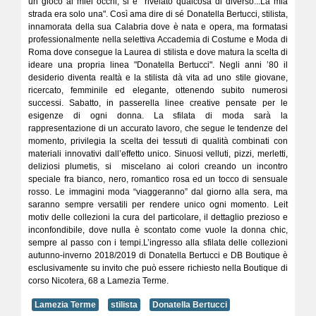
un gioco ai miei occhi, si è rivelato qualcosa di diverso...La mia
strada era solo una". Così ama dire di sé Donatella Bertucci, stilista,
innamorata della sua Calabria dove è nata e opera, ma formatasi
professionalmente nella selettiva Accademia di Costume e Moda di
Roma dove consegue la Laurea di stilista e dove matura la scelta di
ideare una propria linea "Donatella Bertucci". Negli anni ’80 il
desiderio diventa realtà e la stilista dà vita ad uno stile giovane,
ricercato, femminile ed elegante, ottenendo subito numerosi
successi. Sabatto, in passerella linee creative pensate per le
esigenze di ogni donna. La sfilata di moda sarà la
rappresentazione di un accurato lavoro, che segue le tendenze del
momento, privilegia la scelta dei tessuti di qualità combinati con
materiali innovativi dall’effetto unico. Sinuosi velluti, pizzi, merletti,
deliziosi plumetis, si miscelano ai colori creando un incontro
speciale fra bianco, nero, romantico rosa ed un tocco di sensuale
rosso. Le immagini moda “viaggeranno” dal giorno alla sera, ma
saranno sempre versatili per rendere unico ogni momento. Leit
motiv delle collezioni la cura del particolare, il dettaglio prezioso e
inconfondibile, dove nulla è scontato come vuole la donna chic,
sempre al passo con i tempi.L’ingresso alla sfilata delle collezioni
autunno-inverno 2018/2019 di Donatella Bertucci e DB Boutique è
esclusivamente su invito che può essere richiesto nella Boutique di
corso Nicotera, 68 a Lamezia Terme.
Lamezia Terme
stilista
Donatella Bertucci