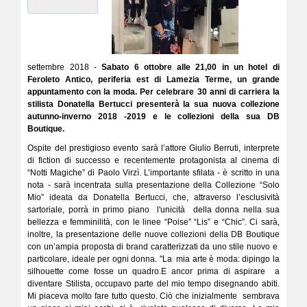
settembre 2018 -
Sabato 6 ottobre alle 21,00 in un hotel di
Feroleto Antico, periferia est di Lamezia Terme, un grande
appuntamento con la moda. Per celebrare 30 anni di carriera la
stilista Donatella Bertucci presenterà la sua nuova collezione
autunno-inverno 2018 -2019 e le collezioni della sua DB
Boutique.
Ospite del prestigioso evento sarà l’attore Giulio Berruti, interprete
di fiction di successo e recentemente protagonista al cinema di
“Notti Magiche” di Paolo Virzì. L’importante sfilata - è scritto in una
nota - sarà incentrata sulla presentazione della Collezione “Solo
Mio” ideata da Donatella Bertucci, che, attraverso l’esclusività
sartoriale, porrà in primo piano l'unicità della donna nella sua
bellezza e femminilità, con le linee “Poise” “Lis” e “Chic”. Ci sarà,
inoltre, la presentazione delle nuove collezioni della DB Boutique
con un’ampia proposta di brand caratterizzati da uno stile nuovo e
particolare, ideale per ogni donna. "La mia arte è moda: dipingo la
silhouette come fosse un quadro.E ancor prima di aspirare a
diventare Stilista, occupavo parte del mio tempo disegnando abiti.
Mi piaceva molto fare tutto questo. Ciò che inizialmente sembrava