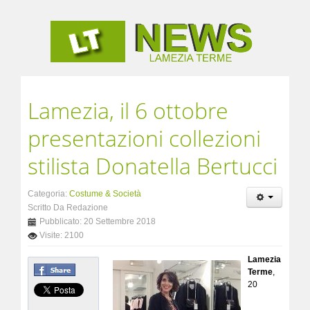
Lamezia, il 6 ottobre
presentazioni collezioni
stilista Donatella Bertucci
Categoria:
Costume & Società
Scritto Da Redazione
Pubblicato: 20 Settembre 2018
Visite: 2100
Lamezia
Terme
,
20