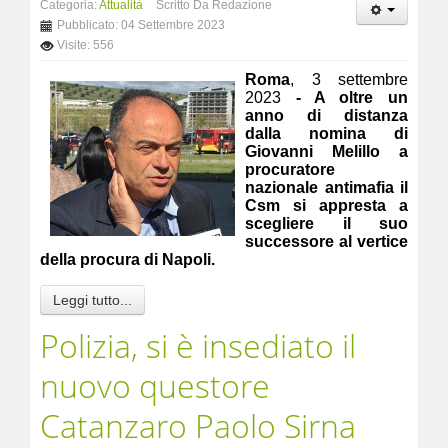
Categoria:
Attualità
Scritto Da Redazione
Pubblicato: 04 Settembre 2023
Visite: 556
Roma
, 3 settembre
2023
- A oltre un
anno di distanza
dalla nomina di
Giovanni Melillo a
procuratore
nazionale antimafia il
Csm si appresta a
scegliere il suo
successore al vertice
della procura di Napoli.
Leggi tutto...
Polizia, si è insediato il
nuovo questore
Catanzaro Paolo Sirna