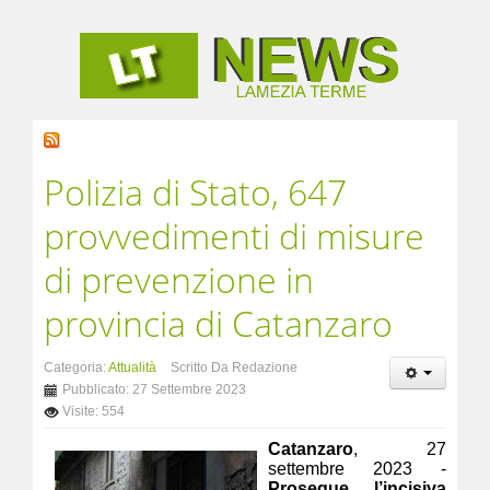
Polizia di Stato, 647
provvedimenti di misure
di prevenzione in
provincia di Catanzaro
Categoria:
Attualità
Scritto Da Redazione
Pubblicato: 27 Settembre 2023
Visite: 554
Catanzaro
, 27
settembre 2023 -
Prosegue l’incisiva