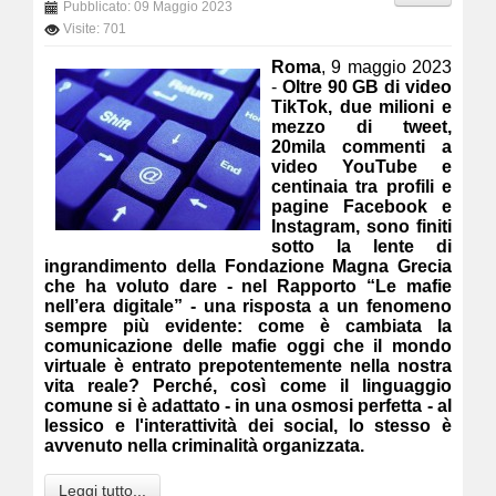
Pubblicato: 09 Maggio 2023
Visite: 701
Roma
, 9 maggio 2023
-
Oltre 90 GB di video
TikTok, due milioni e
mezzo di tweet,
20mila commenti a
video YouTube e
centinaia tra profili e
pagine Facebook e
Instagram, sono finiti
sotto la lente di
ingrandimento della Fondazione Magna Grecia
che ha voluto dare - nel Rapporto “Le mafie
nell’era digitale” - una risposta a un fenomeno
sempre più evidente: come è cambiata la
comunicazione delle mafie oggi che il mondo
virtuale è entrato prepotentemente nella nostra
vita reale? Perché, così come il linguaggio
comune si è adattato - in una osmosi perfetta - al
lessico e l'interattività dei social, lo stesso è
avvenuto nella criminalità organizzata.
Leggi tutto...