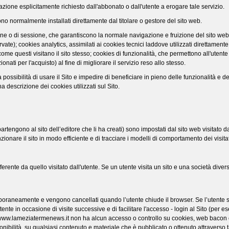
rmazione esplicitamente richiesto dall'abbonato o dall'utente a erogare tale servizio.
ono normalmente installati direttamente dal titolare o gestore del sito web.
ne o di sessione, che garantiscono la normale navigazione e fruizione del sito web
ate); cookies analytics, assimilati ai cookies tecnici laddove utilizzati direttamente
me questi visitano il sito stesso; cookies di funzionalità, che permettono all'utente 
onati per l'acquisto) al fine di migliorare il servizio reso allo stesso.
 possibilità di usare il Sito e impedire di beneficiare in pieno delle funzionalità e de
una descrizione dei cookies utilizzati sul Sito.
rtengono al sito dell’editore che li ha creati) sono impostati dal sito web visitato dal
unzionare il sito in modo efficiente e di tracciare i modelli di comportamento dei visitat
erente da quello visitato dall'utente. Se un utente visita un sito e una società diversa
poraneamente e vengono cancellati quando l’utente chiude il browser. Se l’utente si 
l’utente in occasione di visite successive e di facilitare l'accesso - login al Sito 
to www.lameziatermenews.it non ha alcun accesso o controllo su cookies, web bacon e 
onibilità, su qualsiasi contenuto e materiale che è pubblicato o ottenuto attraverso tal