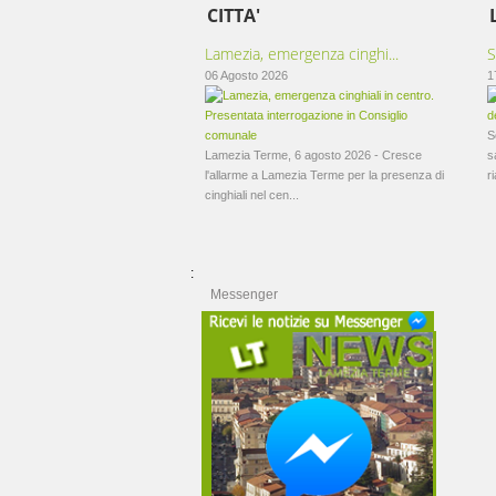
CITTA'
Lamezia, emergenza cinghi...
S
06 Agosto 2026
1
S
Lamezia Terme, 6 agosto 2026 - Cresce
s
l'allarme a Lamezia Terme per la presenza di
ri
cinghiali nel cen...
:
Messenger