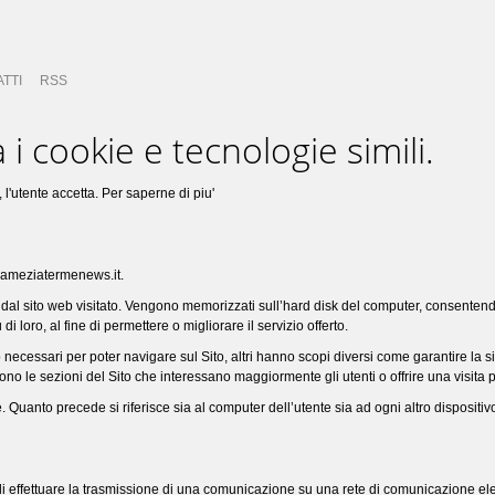
TTI
RSS
 i cookie e tecnologie simili.
 l'utente accetta.
Per saperne di piu'
.lameziatermenews.it.
tente dal sito web visitato. Vengono memorizzati sull’hard disk del computer, consente
 loro, al fine di permettere o migliorare il servizio offerto.
 necessari per poter navigare sul Sito, altri hanno scopi diversi come garantire la s
sono le sezioni del Sito che interessano maggiormente gli utenti o offrire una visita 
ne. Quanto precede si riferisce sia al computer dell’utente sia ad ogni altro dispositiv
ine di effettuare la trasmissione di una comunicazione su una rete di comunicazione e