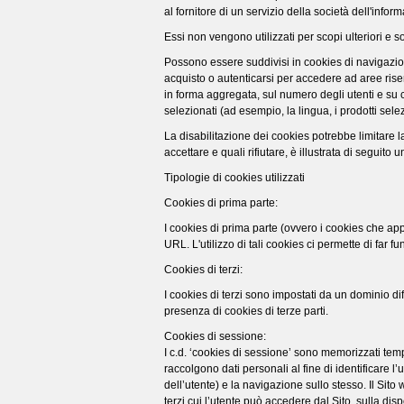
al fornitore di un servizio della società dell'info
Essi non vengono utilizzati per scopi ulteriori e s
Possono essere suddivisi in cookies di navigazio
acquisto o autenticarsi per accedere ad aree riserv
in forma aggregata, sul numero degli utenti e su co
selezionati (ad esempio, la lingua, i prodotti selezi
La disabilitazione dei cookies potrebbe limitare la
accettare e quali rifiutare, è illustrata di seguito 
Tipologie di cookies utilizzati
Cookies di prima parte:
I cookies di prima parte (ovvero i cookies che appa
URL. L'utilizzo di tali cookies ci permette di far f
Cookies di terzi:
I cookies di terzi sono impostati da un dominio diff
presenza di cookies di terze parti.
Cookies di sessione:
I c.d. ‘cookies di sessione’ sono memorizzati tem
raccolgono dati personali al fine di identificare 
dell’utente) e la navigazione sullo stesso. Il Si
terzi cui l’utente può accedere dal Sito, sulla disp