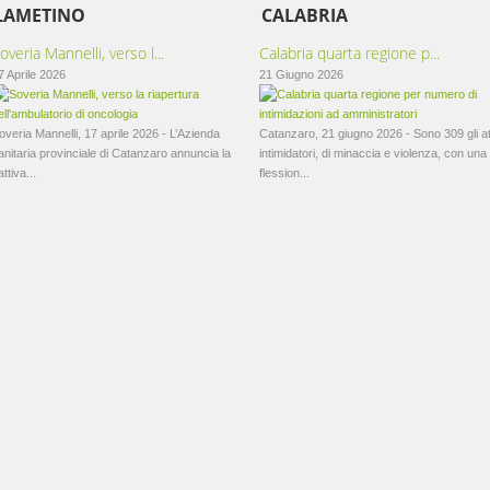
LAMETINO
CALABRIA
overia Mannelli, verso l...
Calabria quarta regione p...
7 Aprile 2026
21 Giugno 2026
overia Mannelli, 17 aprile 2026 - L’Azienda
Catanzaro, 21 giugno 2026 - Sono 309 gli at
anitaria provinciale di Catanzaro annuncia la
intimidatori, di minaccia e violenza, con una
attiva...
flession...