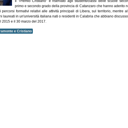
Il "Premio Cristiano" è riservato agli studenti/classi delle scuole seco
primo e secondo grado della provincia di Catanzaro che hanno aderito n
corsi formativi relativi alle attività principali di Libera, sul territorio, mentre a
aureati in un'università italiana nati o residenti in Calabria che abbiano discusso
del 2015 e il 30 marzo del 2017.
ramonte e Cristiano