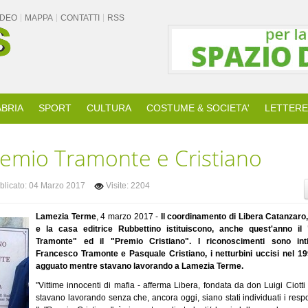
VIDEO
MAPPA
CONTATTI
RSS
BRIA
SPORT
CULTURA
COSTUME & SOCIETA'
LETTERE
emio Tramonte e Cristiano
licato: 04 Marzo 2017
Visite: 2204
Lamezia Terme
, 4 marzo 2017 -
Il coordinamento di Libera Catanzaro,
e la casa editrice Rubbettino istituiscono, anche quest'anno il
Tramonte" ed il "Premio Cristiano". I riconoscimenti sono inti
Francesco Tramonte e Pasquale Cristiano, i netturbini uccisi nel 19
agguato mentre stavano lavorando a Lamezia Terme.
"Vittime innocenti di mafia - afferma Libera, fondata da don Luigi Ciotti
stavano lavorando senza che, ancora oggi, siano stati individuati i respo